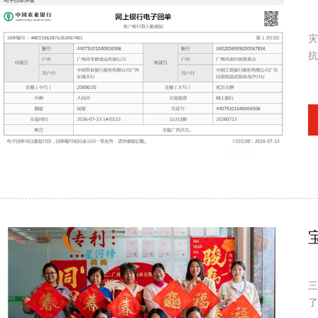
灾
抗
三
了